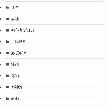
仕事
会社
初心者ブロガー
工場勤務
必須ギア
漫画
節約
精神論
転職